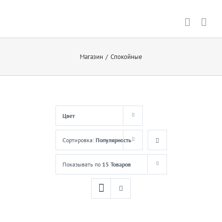
Skip
to
content
Магазин
/
Спокойные
Цвет
Сортировка:
Популярность
Показывать по
15 Товаров